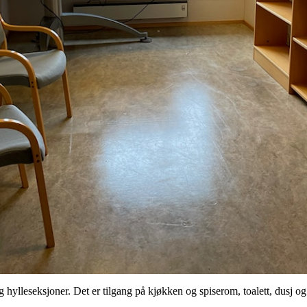
ylleseksjoner. Det er tilgang på kjøkken og spiserom, toalett, dusj og g