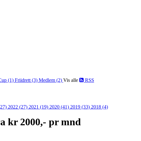
Cup (1)
Friidrett (3)
Medlem (2)
Vis alle
RSS
(27)
2022 (27)
2021 (19)
2020 (41)
2019 (33)
2018 (4)
fra kr 2000,- pr mnd