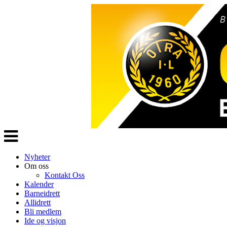
Veksle
navigasjon
Nyheter
Om oss
Kontakt Oss
Kalender
Barneidrett
Allidrett
Bli medlem
Ide og visjon