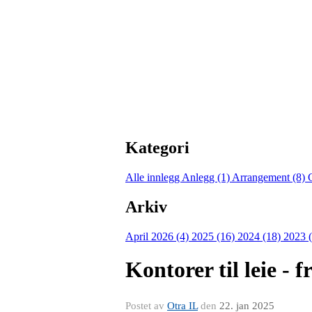
Kategori
Alle innlegg
Anlegg (1)
Arrangement (8)
Arkiv
April 2026 (4)
2025 (16)
2024 (18)
2023 
Kontorer til leie - 
Postet av
Otra IL
den
22. jan 2025