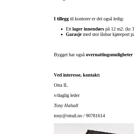
I tillegg
til kontorer er det også ledig:
Ett
lager innendørs
på 12 m2. (kr 3
Garasje
med stor låsbar kjøreport på
Bygget har også
overnattingsmuligheter
Ved interesse, kontakt:
Otra IL
v/daglig leder
Tony Halsall
tony@otrail.no / 90781614