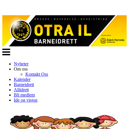
Veksle
navigasjon
Nyheter
Om oss
Kontakt Oss
Kalender
Barneidrett
Allidrett
Bli medlem
Ide og visjon