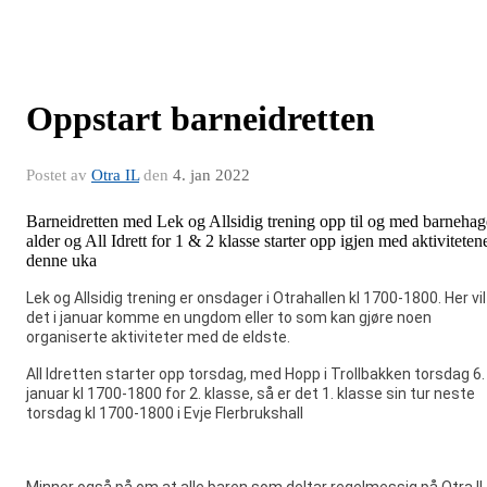
Oppstart barneidretten
Postet av
Otra IL
den
4. jan 2022
Barneidretten med Lek og Allsidig trening opp til og med barnehag
alder og All Idrett for 1 & 2 klasse starter opp igjen med aktiviteten
denne uka
Lek og Allsidig trening er onsdager i Otrahallen kl 1700-1800. Her vil
det i januar komme en ungdom eller to som kan gjøre noen
organiserte aktiviteter med de eldste.
All Idretten starter opp torsdag, med Hopp i Trollbakken torsdag 6.
januar kl 1700-1800 for 2. klasse, så er det 1. klasse sin tur neste
torsdag kl 1700-1800 i Evje Flerbrukshall
Minner også på om at alle baren som deltar regelmessig på Otra I