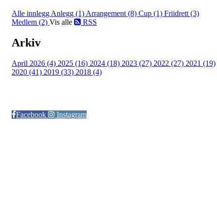
Alle innlegg
Anlegg (1)
Arrangement (8)
Cup (1)
Friidrett (3)
Medlem (2)
Vis alle
RSS
Arkiv
April 2026 (4)
2025 (16)
2024 (18)
2023 (27)
2022 (27)
2021 (19)
2020 (41)
2019 (33)
2018 (4)
Følg oss på:
Facebook
Instagram
© Otra IL