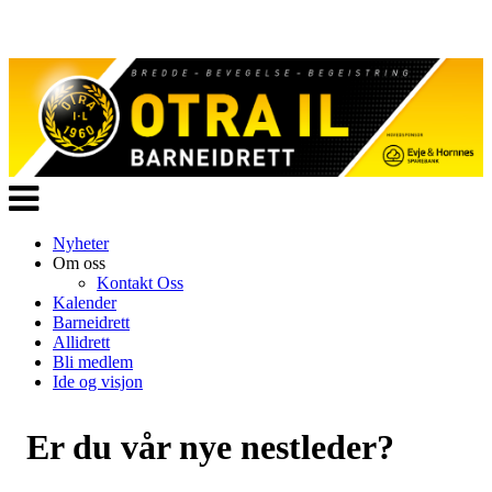
Veksle
navigasjon
Nyheter
Om oss
Kontakt Oss
Kalender
Barneidrett
Allidrett
Bli medlem
Ide og visjon
Er du vår nye nestleder?