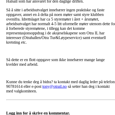
Halsall som har ansvaret for den daglige driften.
Så å sitte i arbeidsutvalget innebærer ingen praktiske og faste
oppgaver, annet en å delta på noen møter samt styre klubben
ovenifra. Idrettslaget har ca 5 styremøter i året + årsmøtet,
arbeidsutvalget har normalt 4-5 litt uformelle møter utenom dette fo
å forberede styremøtene, i tillegg kan det komme
representasjonsoppdrag i de aksjeselskapene som Otra IL har
interesser (Otrahallen/Otra Tur&Løypeservice) samt eventuell
kretsting etc.
Så dette er en flott oppgave som ikke innebærer mange lange
kvelder med arbeid.
Kunne du tenke deg å bidra? ta kontakt med daglig leder på telefon
90781614 eller e-post
tony@otrail.no
så setter han deg i kontakt
med valgkomiteen.
Logg inn for å skrive en kommentar.