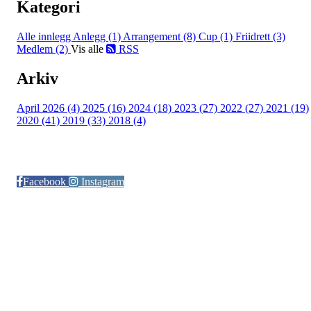
Kategori
Alle innlegg
Anlegg (1)
Arrangement (8)
Cup (1)
Friidrett (3)
Medlem (2)
Vis alle
RSS
Arkiv
April 2026 (4)
2025 (16)
2024 (18)
2023 (27)
2022 (27)
2021 (19)
2020 (41)
2019 (33)
2018 (4)
Følg oss på:
Facebook
Instagram
© Otra IL