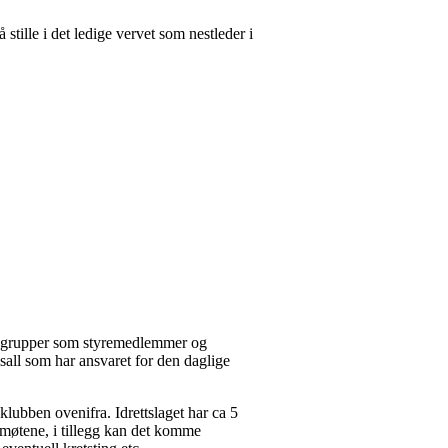
tille i det ledige vervet som nestleder i
a 7 grupper som styremedlemmer og
sall som har ansvaret for den daglige
klubben ovenifra. Idrettslaget har ca 5
remøtene, i tillegg kan det komme