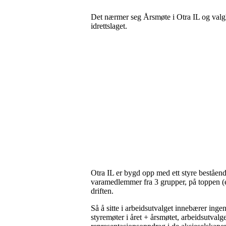
Det nærmer seg Årsmøte i Otra IL og valgkom
idrettslaget.
Otra IL er bygd opp med ett styre beståen
varamedlemmer fra 3 grupper, på toppen (el
driften.
Så å sitte i arbeidsutvalget innebærer inge
styremøter i året + årsmøtet, arbeidsutvalg