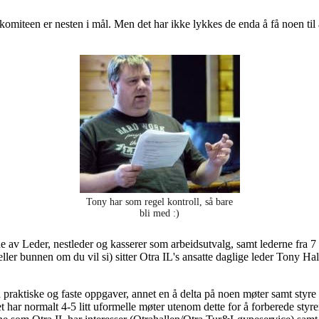
iteen er nesten i mål. Men det har ikke lykkes de enda å få noen til å s
Tony har som regel kontroll, så bare
bli med :)
de av Leder, nestleder og kasserer som arbeidsutvalg, samt lederne fr
ler bunnen om du vil si) sitter Otra IL's ansatte daglige leder Tony Hal
n praktiske og faste oppgaver, annet en å delta på noen møter samt styre 
et har normalt 4-5 litt uformelle møter utenom dette for å forberede sty