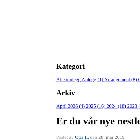
Kategori
Alle innlegg
Anlegg (1)
Arrangement (8)
Arkiv
April 2026 (4)
2025 (16)
2024 (18)
2023 
Er du vår nye nestl
Postet av
Otra IL
den
20. mar 2019