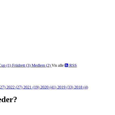
Cup (1)
Friidrett (3)
Medlem (2)
Vis alle
RSS
(27)
2022 (27)
2021 (19)
2020 (41)
2019 (33)
2018 (4)
eder?