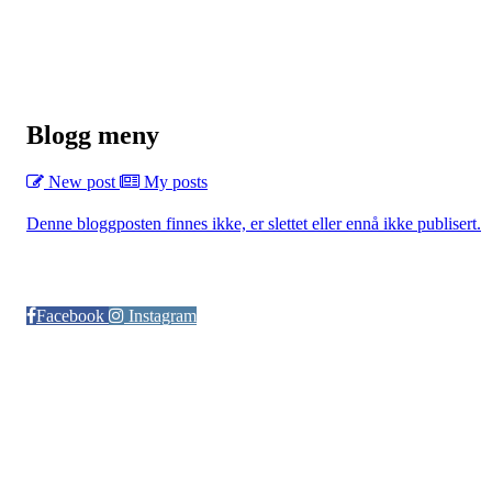
Blogg meny
New post
My posts
Denne bloggposten finnes ikke, er slettet eller ennå ikke publisert.
Følg oss på:
Facebook
Instagram
© Otra IL