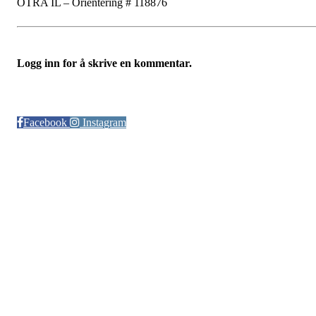
OTRA IL – Orientering # 118876
Logg inn for å skrive en kommentar.
Følg oss på:
Facebook
Instagram
© Otra IL