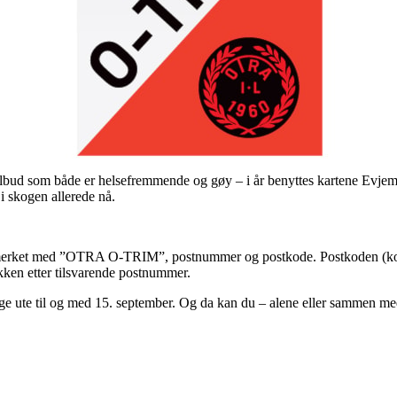
tetstilbud som både er helsefremmende og gøy – i år benyttes kartene E
 skogen allerede nå.
 merket med ”OTRA O-TRIM”, postnummer og postkode. Postkoden (kombi
ikken etter tilsvarende postnummer.
e ute til og med 15. september. Og da kan du – alene eller sammen med fa