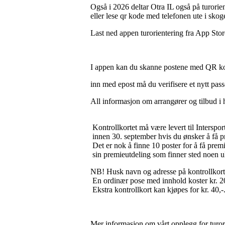
Også i 2026 deltar Otra IL også på turorien
eller lese qr kode med telefonen ute i skog
Last ned appen turorientering fra App Sto
I appen kan du skanne postene med QR kode
inn med epost må du verifisere et nytt pas
All informasjon om arrangører og tilbud i 
Kontrollkortet må være levert til Interspor
innen 30. september hvis du ønsker å få p
Det er nok å finne 10 poster for å få prem
sin premieutdeling som finner sted noen uke
NB! Husk navn og adresse på kontrollkort
En ordinær pose med innhold koster kr. 200
Ekstra kontrollkort kan kjøpes for kr. 40,-
Mer informasjon om vårt opplegg for turorie