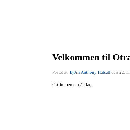
Velkommen til Otra
Postet av
Bjørn Anthony Halsall
den
22. m
O-trimmen er nå klar,