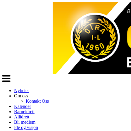
Veksle
navigasjon
Nyheter
Om oss
Kontakt Oss
Kalender
Barneidrett
Allidrett
Bli medlem
Ide og visjon