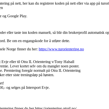
tering på nett, her kan du registrere koden på nett eller via app på turo
en
re og Google Play.
r eller taste inn koden manuelt, så blir din brukerprofil automatisk op
sord. Be om en engangskode for å utføre dette.
hele Norge finner du her:
https://www.turorientering.no
t Evje eller til Otra IL Orientering v/Tony Halsall
remie. Lever kortet selv om du mangler noen poster.
ie. Premiering foregår normalt på Otra IL Orientering
r etter siste treningsløp på høsten.
et!
,- og selges på Intersport Evje.
.
ntering finner du her https://orientering.otrail.no/