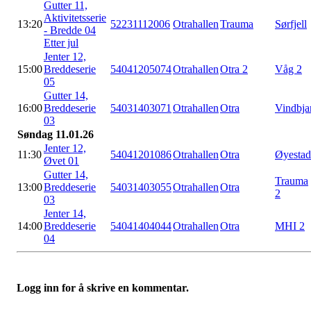
Gutter 11,
Aktivitetsserie
13:20
52231112006
Otrahallen
Trauma
Sørfjell
- Bredde 04
Etter jul
Jenter 12,
15:00
Breddeserie
54041205074
Otrahallen
Otra 2
Våg 2
05
Gutter 14,
16:00
Breddeserie
54031403071
Otrahallen
Otra
Vindbja
03
Søndag 11.01.26
Jenter 12,
11:30
54041201086
Otrahallen
Otra
Øyestad
Øvet 01
Gutter 14,
Trauma
13:00
Breddeserie
54031403055
Otrahallen
Otra
2
03
Jenter 14,
14:00
Breddeserie
54041404044
Otrahallen
Otra
MHI 2
04
Logg inn for å skrive en kommentar.