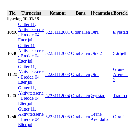
Tid
Turnering
Kampnr
Bane
Hjemmelag
Bortela
Lørdag 10.01.26
Gutter 11,
Aktivitetsserie
10:00
52231112001
Otrahallen
Otra
Øyestad
- Bredde 04
Etter jul
Gutter 11,
Aktivitetsserie
10:40
52231112002
Otrahallen
Otra 2
Sørfjell
- Bredde 04
Etter jul
Gutter 11,
Grane
Aktivitetsserie
11:20
52231112003
Otrahallen
Otra
Arendal
- Bredde 04
2
Etter jul
Gutter 11,
Aktivitetsserie
12:00
52231112004
Otrahallen
Øyestad
Trauma
- Bredde 04
Etter jul
Gutter 11,
Aktivitetsserie
Grane
12:40
52231112005
Otrahallen
Otra 2
- Bredde 04
Arendal 2
Etter jul